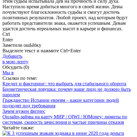
этим судьба испытывала Дев на прочность и силу духа.
Наступило время добиться многого в своей жизни. Девы
почувствуют благосклонность судьбы и смогут достичь
позитивных результатов. Любой проект, над которым будут
работать представители знака, окажется успешным. Девам
удастся достичь нереальных высот в карьере и финансах.
Ctrl
Enter
Заметили ош
Ы
бку
Выделите текст и нажмите
Ctrl+Enter
Добавить
в мою ленту
Обсудить
(0)
Мы в
Ссылки по теме:
Кредит и факторинг: что выбрать для стабильного оборота
Биометрическая ловушка: почему ваше лицо не должно быть
паролем
Гражданство Испании евреям – какие категории людей
подходят под требования
Зачем нужен фитнес
Онлайн-займы на карту МИР / QIWI / ЮMoney: лимиты по
системам, скорость зачисления и частые причины отказов
Читайте также: