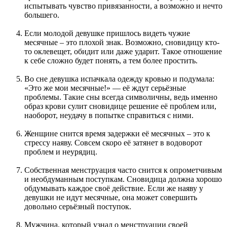
испытывать чувство привязанности, а возможно и нечто
большего.
Если молодой девушке пришлось видеть чужие
месячные – это плохой знак. Возможно, сновидицу кто-
то оклевещет, обидит или даже ударит. Такое отношение
к себе сложно будет понять, а тем более простить.
Во сне девушка испачкала одежду кровью и подумала:
«Это же мои месячные!» — её ждут серьёзные
проблемы. Такие сны всегда символичны, ведь именно
образ крови сулит сновидице решение её проблем или,
наоборот, неудачу в попытке справиться с ними.
Женщине снится время задержки её месячных – это к
стрессу наяву. Совсем скоро её затянет в водоворот
проблем и неурядиц.
Собственная менструация часто снится к опрометчивым
и необдуманным поступкам. Сновидица должна хорошо
обдумывать каждое своё действие. Если же наяву у
девушки не идут месячные, она может совершить
довольно серьёзный поступок.
Мужчина, который узнал о менструации своей