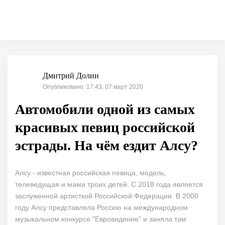
Дмитрий Долин
Опубликовано: 17:43, 07 март 2020
Автомобили одной из самых
красивых певиц российской
эстрады. На чём ездит Алсу?
Алсу - известная российская певица, модель,
телеведущая и мама троих детей. С 2018 года является
заслуженной артисткой Российской Федерации. В 2000
году Алсу представляла Россию на международном
музыкальном конкурсе "Евровидение" и заняла там