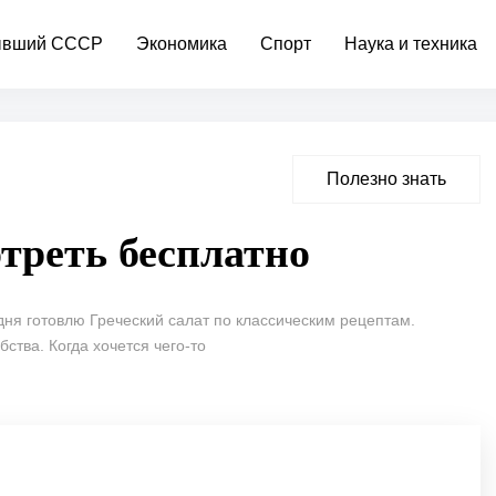
вший СССР
Экономика
Спорт
Наука и техника
Полезно знать
отреть бесплатно
дня готовлю Греческий салат по классическим рецептам.
ства. Когда хочется чего-то