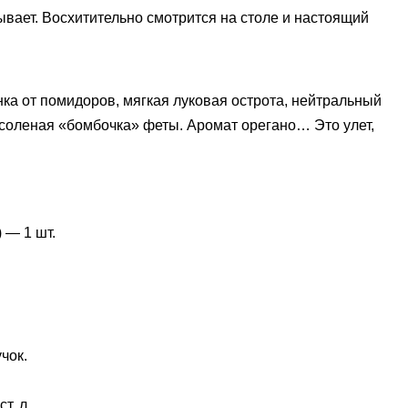
тывает. Восхитительно смотрится на столе и настоящий
нка от помидоров, мягкая луковая острота, нейтральный
я соленая «бомбочка» феты. Аромат орегано… Это улет,
 — 1 шт.
чок.
т. л.