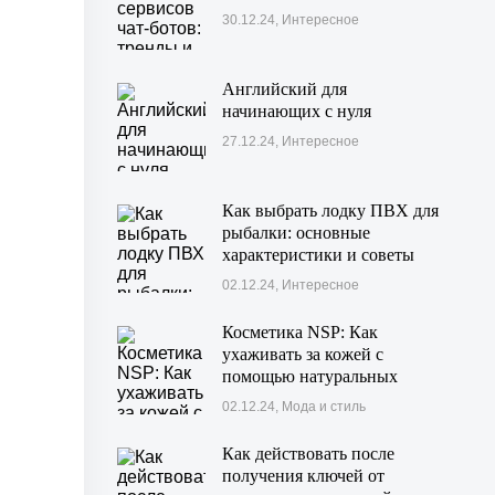
30.12.24, Интересное
Английский для
начинающих с нуля
27.12.24, Интересное
Как выбрать лодку ПВХ для
рыбалки: основные
характеристики и советы
02.12.24, Интересное
Косметика NSP: Как
ухаживать за кожей с
помощью натуральных
средств?
02.12.24, Мода и стиль
Как действовать после
получения ключей от