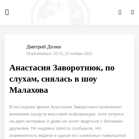
Дмитрий Долин
Опубликовано: 20:23, 20 ноябрь 2020
Анастасия Заворотнюк, по
слухам, снялась в шоу
Малахова
В последнее время Анастасия Заворотнюк привлекает
внимание средств массовой информации, хотя актриса
не дает интервью и даже не хочет видеться с близкими
друзьями. Но недавно пресса сообщила, что
знаменитость видели в одном из съемочных павильонов.