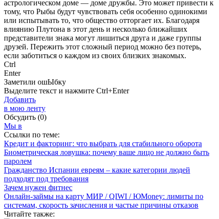
астрологическом доме — доме дружбы. Это может привести к
тому, что Рыбы будут чувствовать себя особенно одинокими
или испытывать то, что общество отторгает их. Благодаря
влиянию Плутона в этот день и несколько ближайших
представители знака могут лишиться друга и даже группы
друзей. Пережить этот сложный период можно без потерь,
если заботиться о каждом из своих близких знакомых.
Ctrl
Enter
Заметили ош
Ы
бку
Выделите текст и нажмите
Ctrl+Enter
Добавить
в мою ленту
Обсудить
(0)
Мы в
Ссылки по теме:
Кредит и факторинг: что выбрать для стабильного оборота
Биометрическая ловушка: почему ваше лицо не должно быть
паролем
Гражданство Испании евреям – какие категории людей
подходят под требования
Зачем нужен фитнес
Онлайн-займы на карту МИР / QIWI / ЮMoney: лимиты по
системам, скорость зачисления и частые причины отказов
Читайте также: