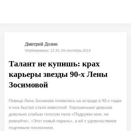
Дмитрий Долин
Опубликовано: 12:35, 09 сентябрь 2019
Талант не купишь: крах
карьеры звезды 90-х Лены
Зосимовой
Певица Лена Зосимова появилась на эстраде в 90-х годах
и она быстро стала известной. Хорошенькая девушка
довольно слабым голосом пела «Подружки мои, не
ревнуйте», «Этот новый парень», а ей с удовольствием
подпевали поклонники.